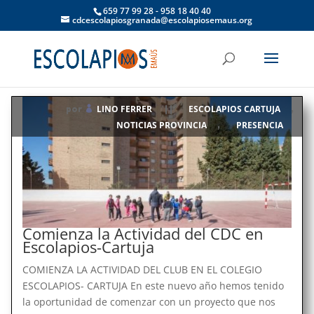
659 77 99 28 - 958 18 40 40
cdcescolapiosgranada@escolapiosemaus.org
LINO FERRER
ESCOLAPIOS CARTUJA
por
|
|
,
NOTICIAS PROVINCIA
PRESENCIA
,
Comienza la Actividad del CDC en
Escolapios-Cartuja
COMIENZA LA ACTIVIDAD DEL CLUB EN EL COLEGIO
ESCOLAPIOS- CARTUJA En este nuevo año hemos tenido
la oportunidad de comenzar con un proyecto que nos