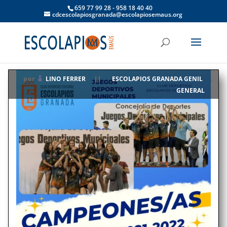
659 77 99 28 - 958 18 40 40
cdcescolapiosgranada@escolapiosemaus.org
LINO FERRER
ESCOLAPIOS GRANADA GENIL
por
|
|
,
GENERAL