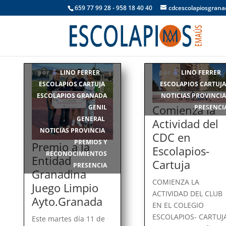
659 77 99 28 - 958 18 40 40
cdcescolapiosgran
LINO FERRER
LINO FERRER
por
|
|
por
ESCOLAPIOS CARTUJA
ESCOLAPIOS CARTUJA
,
ESCOLAPIOS GRANADA
NOTICIAS PROVINCIA
Comienza la
GENIL
PRESENCI
GENERAL
,
,
Actividad del
NOTICIAS PROVINCIA
,
CDC en
PREMIOS Y
Premio a la
Escolapios-
RECONOCIMIENTOS
Entidad
Cartuja
PRESENCIA
,
Granadina
COMIENZA LA
Juego Limpio
ACTIVIDAD DEL CLUB
Ayto.Granada
EN EL COLEGIO
ESCOLAPIOS- CARTUJ
Este martes día 11 de