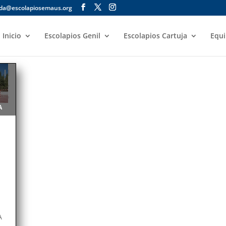
ada@escolapiosemaus.org
Inicio
Escolapios Genil
Escolapios Cartuja
Equi
|
|
,
,
A
A